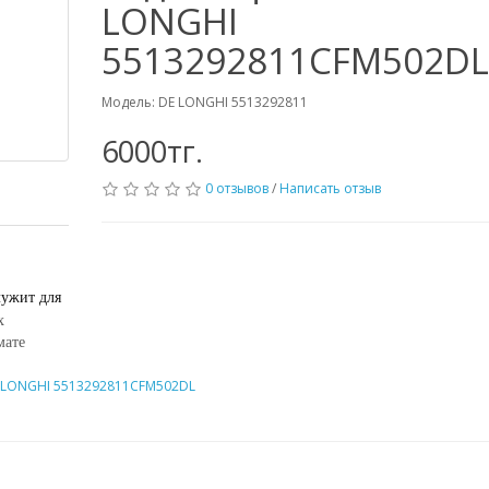
LONGHI
5513292811CFM502DL
Модель: DE LONGHI 5513292811
6000тг.
0 отзывов
/
Написать отзыв
ужит для
х
мате
 LONGHI 5513292811CFM502DL