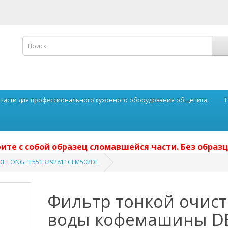
части для профессионального кухонного оборудования общепита.
Т
ите с собой образец сломавшейся части. Без образц
DE LONGHI 5513292811CFM502DL
Фильтр тонкой очист
воды кофемашины D