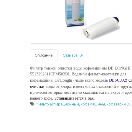
Описание
Отзывов (0)
Фильтр тонкой очистки воды кофемашины DE LONGHI
5513292811CFM502DL Водяной фильтр-картридж для
кофемашины De'Longhi (чаще всего модель
DLSC002
)
сл
очистки
воды от хлора, известковых отложений и други
примесей которые негативно сказываться на вкусе и аро
вашего кофе, у
станавливается в бак.
Фильтр аспирационный
,
кофемашины
,
кофеварки DE