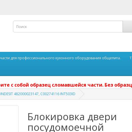
части для профессионального кухонного оборудования общепита.
Т
ите с собой образец сломавшейся части. Без образц
NDESIT 482000023147, C00274116 INT503ID
Блокировка двери
посудомоечной