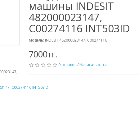
машины INDESIT
482000023147,
C00274116 INT503ID
Модель: INDESIT 482000023147, C00274116
7000тг.
0 отзывов
/
Написать отзыв
00023147,
23147
,
C00274116 INT503ID