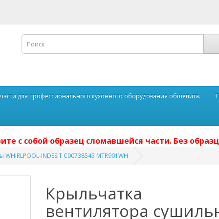
части для профессионального кухонного оборудования общепита.
Т
ите с собой образец сломавшейся части. Без образц
ы WHIRLPOOL-INDESIT C00738545 MTR901WH
Крыльчатка
вентилятора сушиль