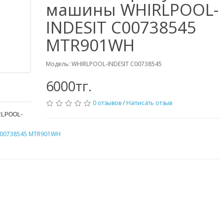
машины WHIRLPOOL-
INDESIT C00738545
MTR901WH
Модель: WHIRLPOOL-INDESIT C00738545
6000тг.
0 отзывов
/
Написать отзыв
LPOOL-
C00738545 MTR901WH