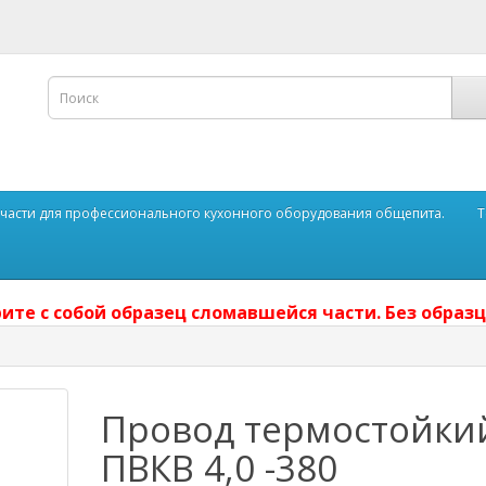
части для профессионального кухонного оборудования общепита.
Т
ите с собой образец сломавшейся части. Без образц
Провод термостойки
ПВКВ 4,0 -380