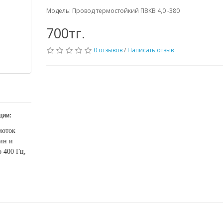
Модель: Провод термостойкий ПВКВ 4,0 -380
700тг.
0 отзывов
/
Написать отзыв
ции:
моток
ин и
 400 Гц,