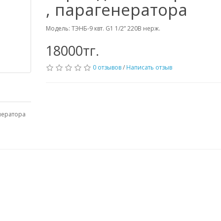
, парагенератора
Модель: ТЭНБ-9 квт. G1 1/2” 220В нерж.
18000тг.
0 отзывов
/
Написать отзыв
енератора