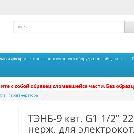
части для профессионального кухонного оборудования общепита.
Т
ите с собой образец сломавшейся части. Без образц
отла , парагенератора
ТЭНБ-9 квт. G1 1/2” 2
нерж. для электроко