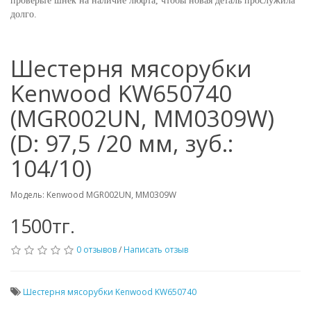
проверьте шнек на наличие люфта, чтобы новая деталь прослужила
долго.
Шестерня мясорубки
Kenwood KW650740
(MGR002UN, MM0309W)
(D: 97,5 /20 мм, зуб.:
104/10)
Модель: Kenwood MGR002UN, MM0309W
1500тг.
0 отзывов
/
Написать отзыв
Шестерня мясорубки Kenwood KW650740