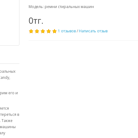
Модель: ремни стиральных машин
0тг.
1 отзывов
/
Написать отзыв
иральных
Candy,
рим его и
яется
тереться в
. Также
й машины
алу