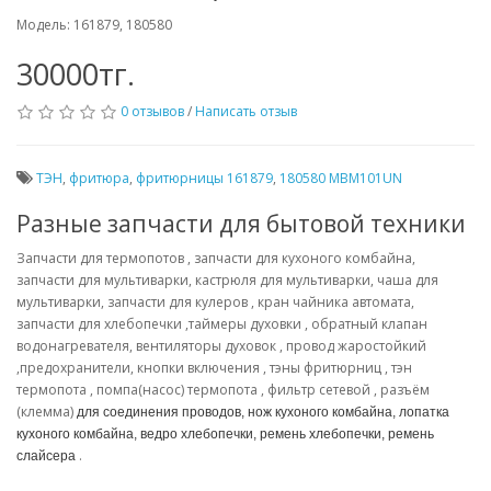
Модель: 161879, 180580
30000тг.
0 отзывов
/
Написать отзыв
ТЭН
,
фритюра
,
фритюрницы 161879
,
180580 MBM101UN
Разные запчасти для бытовой техники
Запчасти для термопотов , запчасти для кухоного комбайна,
запчасти для мультиварки, кастрюля для мультиварки, чаша для
мультиварки, запчасти для кулеров , кран чайника автомата,
запчасти для хлебопечки ,таймеры духовки , обратный клапан
водонагревателя, вентиляторы духовок , провод жаростойкий
,предохранители, кнопки включения , тэны фритюрниц , тэн
термопота , помпа(насос) термопота , фильтр сетевой , разъём
(клемма)
для соединения проводов, нож кухоного комбайна, лопатка
кухоного комбайна, ведро хлебопечки, ремень хлебопечки, ремень
.
слайсера