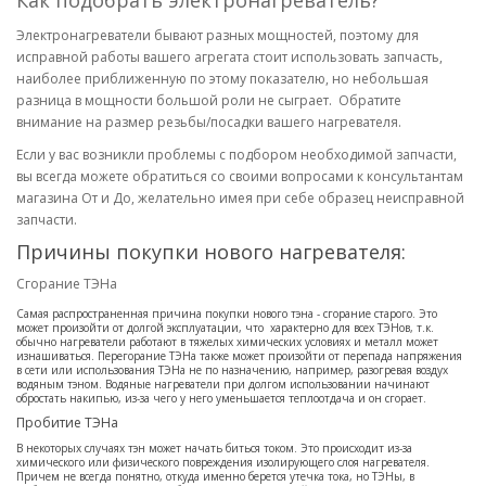
Как подобрать электронагреватель?
Электронагреватели бывают разных мощностей, поэтому для
исправной работы вашего агрегата стоит использовать запчасть,
наиболее приближенную по этому показателю, но небольшая
разница в мощности большой роли не сыграет. Обратите
внимание на размер резьбы/посадки вашего нагревателя.
Если у вас возникли проблемы с подбором необходимой запчасти,
вы всегда можете обратиться со своими вопросами к консультантам
магазина От и До, желательно имея при себе образец неисправной
запчасти.
Причины покупки нового нагревателя:
Сгорание ТЭНа
Самая распространенная причина покупки нового тэна - сгорание старого. Это
может произойти от долгой эксплуатации, что характерно для всех ТЭНов, т.к.
обычно нагреватели работают в тяжелых химических условиях и металл может
изнашиваться. Перегорание ТЭНа также может произойти от перепада напряжения
в сети или использования ТЭНа не по назначению, например, разогревая воздух
водяным тэном. Водяные нагреватели при долгом использовании начинают
обростать накипью, из-за чего у него уменьшается теплоотдача и он сгорает.
Пробитие ТЭНа
В некоторых случаях тэн может начать биться током. Это происходит из-за
химического или физического повреждения изолирующего слоя нагревателя.
Причем не всегда понятно, откуда именно берется утечка тока, но ТЭНы, в