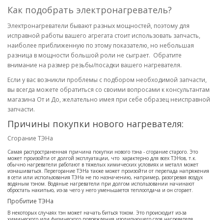
Как подобрать электронагреватель?
Электронагреватели бывают разных мощностей, поэтому для
исправной работы вашего агрегата стоит использовать запчасть,
наиболее приближенную по этому показателю, но небольшая
разница в мощности большой роли не сыграет. Обратите
внимание на размер резьбы/посадки вашего нагревателя.
Если у вас возникли проблемы с подбором необходимой запчасти,
вы всегда можете обратиться со своими вопросами к консультантам
магазина От и До, желательно имея при себе образец неисправной
запчасти.
Причины покупки нового нагревателя:
Сгорание ТЭНа
Самая распространенная причина покупки нового тэна - сгорание старого. Это
может произойти от долгой эксплуатации, что характерно для всех ТЭНов, т.к.
обычно нагреватели работают в тяжелых химических условиях и металл может
изнашиваться. Перегорание ТЭНа также может произойти от перепада напряжения
в сети или использования ТЭНа не по назначению, например, разогревая воздух
водяным тэном. Водяные нагреватели при долгом использовании начинают
обростать накипью, из-за чего у него уменьшается теплоотдача и он сгорает.
Пробитие ТЭНа
В некоторых случаях тэн может начать биться током. Это происходит из-за
химического или физического повреждения изолирующего слоя нагревателя.