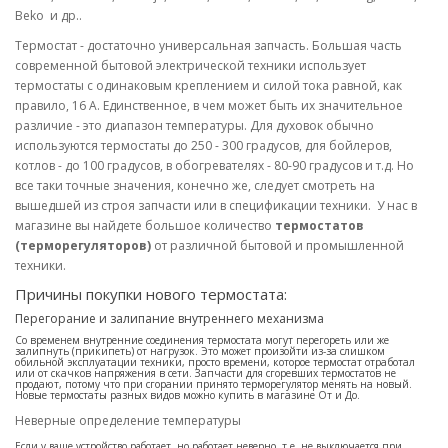
Beko и др..
Термостат - достаточно универсальная запчасть. Большая часть
современной бытовой электрической техники использует
термостаты с одинаковым креплением и силой тока равной, как
правило, 16 А. Единственное, в чем может быть их значительное
различие - это диапазон температуры. Для духовок обычно
используются термостаты до 250 - 300 градусов, для бойлеров,
котлов - до 100 градусов, в обогревателях - 80-90 градусов и т.д. Но
все таки точные значения, конечно же, следует смотреть на
вышедшей из строя запчасти или в спецификации техники. У нас в
магазине вы найдете большое количество
термостатов
(терморегуляторов)
от различной бытовой и промышленной
техники.
Причины покупки нового термостата:
Перегорание и залипание внутреннего механизма
Со временем внутренние соединения термостата могут перегореть или же
залипнуть (прикипеть) от нагрузок. Это может произойти из-за слишком
обильной эксплуатации техники, просто времени, которое термостат отработал
или от скачков напряжения в сети. Запчасти для сгоревших термостатов не
продают, потому что при сгорании принято терморегулятор менять на новый.
Новые термостаты разных видов можно купить в магазине От и До.
Неверные определение температуры
Если у ваше устройство работает, но работает неверно, т.е. не выключается при