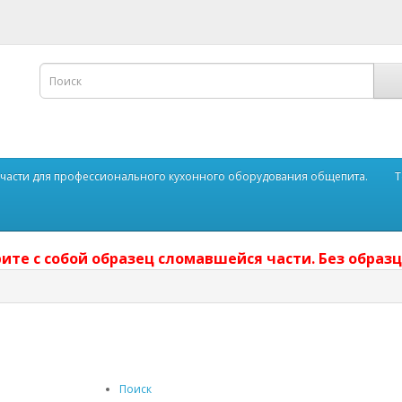
части для профессионального кухонного оборудования общепита.
Т
ите с собой образец сломавшейся части. Без образц
Поиск