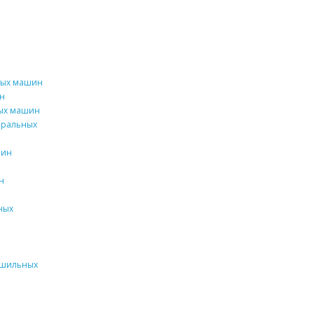
ных машин
н
ных машин
тиральных
шин
н
ных
сушильных