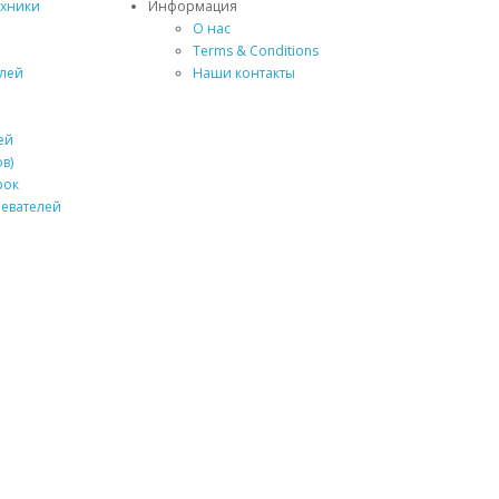
ехники
Информация
О нас
Terms & Conditions
елей
Наши контакты
ей
в)
рок
ревателей
я