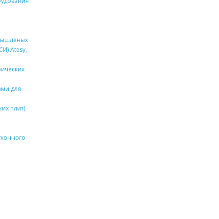
рудования
омышленых
СИ) Atesy,
рических
ами для
их плит(
ухонного