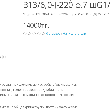
В13/6,0-J-220 ф.7 шG1/
Модель: ТЭН ЭВАН 6,0 Квт/220v нерж. (140 В13/6,0-J-220 ф.7
14000тг.
0 отзывов
/
Написать отзыв
0 ф.7
х различных элекрических устройств (электрокотлы,
электросковороды
,
ритюрницы,
блинницы,
ины, стиральные машины, конфорок электроплит,
Нов указана общая длина трубки, поэтому фактические