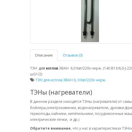
Описание
Отзывов (0)
ТЭН
ЭВАН 6,0 Квт/220v нерж. (140 В13/6,0-J-22
для
котлов
шG1/2)
ТЭН для котлов ЭВАН 6
,
0 Квт/220v нерж.
ТЭНы (нагреватели)
В данном разделе находятся ТЭНы (нагреватели) от самы
бойлеры,электрокаменки, водонагреватели, духовки,ф
термоподы,чайники, кипятильники, посудомоечные маш
электрические печки, и др.)
Обратите внимание
, что у нас в характеристиках ТЭ