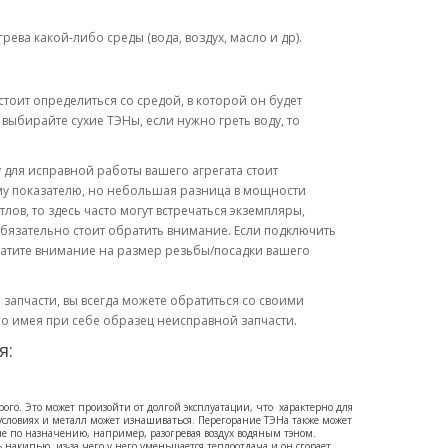
рева какой-либо среды (вода, воздух, масло и др).
тоит определиться со средой, в которой он будет
 выбирайте сухие ТЭНы, если нужно греть воду, то
для исправной работы вашего агрегата стоит
му показателю, но небольшая разница в мощности
лов, то здесь часто могут встречаться экземпляры,
обязательно стоит обратить внимание. Если подключить
братите внимание на размер резьбы/посадки вашего
запчасти, вы всегда можете обратиться со своими
но имея при себе образец неисправной запчасти.
я:
рого. Это может произойти от долгой эксплуатации, что характерно для
 условиях и металл может изнашиваться. Перегорание ТЭНа также может
е по назначению, например, разогревая воздух водяным тэном.
накипью, из-за чего у него уменьшается теплоотдача и он сгорает.