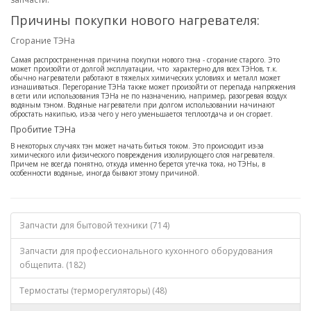
Причины покупки нового нагревателя:
Сгорание ТЭНа
Самая распространенная причина покупки нового тэна - сгорание старого. Это
может произойти от долгой эксплуатации, что характерно для всех ТЭНов, т.к.
обычно нагреватели работают в тяжелых химических условиях и металл может
изнашиваться. Перегорание ТЭНа также может произойти от перепада напряжения
в сети или использования ТЭНа не по назначению, например, разогревая воздух
водяным тэном. Водяные нагреватели при долгом использовании начинают
обростать накипью, из-за чего у него уменьшается теплоотдача и он сгорает.
Пробитие ТЭНа
В некоторых случаях тэн может начать биться током. Это происходит из-за
химического или физического повреждения изолирующего слоя нагревателя.
Причем не всегда понятно, откуда именно берется утечка тока, но ТЭНы, в
особенности водяные, иногда бывают этому причиной.
Запчасти для бытовой техники (714)
Запчасти для профессионального кухонного оборудования
общепита. (182)
Термостаты (терморегуляторы) (48)