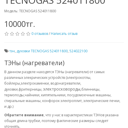
TECNOGAS 524011800
Модель: TECNOGAS 524011800
10000тг.
0 отзывов
/
Написать отзыв
тэн
,
духовки TECNOGAS 524011800
,
524022100
ТЭНы (нагреватели)
В данном разделе находятся ТЭНы (нагреватели) от самых
различных элекрических устройств (электрокотлы,
бойлеры,электрокаменки, водонагреватели,
электросковороды
,
духовки,фритюрницы,
блинницы,
термоподы,чайники, кипятильники, посудомоечные машины,
стиральные машины, конфорок электроплит, электрические печки,
и др.)
Обратите внимание
, что у нас в характеристиках ТЭНов указана
общая длина трубки, поэтому фактические размеры следует
уточнять.