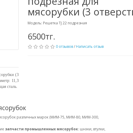
подрезная для
мясорубки (3 отверст
Модель: Решетка TJ 22 подрезная
6500тг.
0 отзывов
/
Написать отзыв
сорубки (3
метр: 11,3
щая сталь.
ясорубок
ясорубок различных марок (МИМ-75, МИМ-80, МИМ-300,
щие
запчасти промышленных мясорубок
: шнэки, втулки,