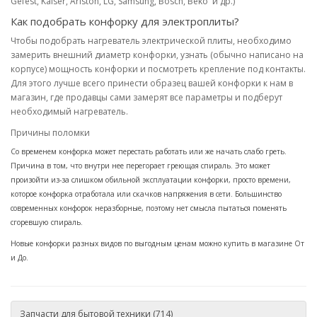
Gefest, Kaiser, Ariston, LG, Samsung, Bosch, Beko и др.)
Как подобрать конфорку для электроплиты?
Чтобы подобрать нагреватель электрической плиты, необходимо
замерить внешний диаметр конфорки, узнать (обычно написано на
корпусе) мощность конфорки и посмотреть крепление под контакты.
Для этого лучше всего принести образец вашей конфорки к нам в
магазин, где продавцы сами замерят все параметры и подберут
необходимый нагреватель.
Причины поломки
Со временем конфорка может перестать работать или же начать слабо греть.
Причина в том, что внутри нее перегорает греющая спираль. Это может
произойти из-за слишком обильной эксплуатации конфорки, просто времени,
которое конфорка отработала или скачков напряжения в сети. Большинство
современных конфорок неразборные, поэтому нет смысла пытаться поменять
сгоревшую спираль.
Новые конфорки разных видов по выгодным ценам можно купить в магазине От
и До.
Запчасти для бытовой техники (714)