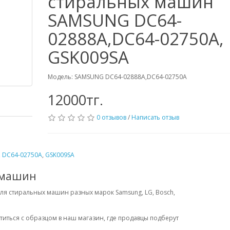
стиральных машин
SAMSUNG DC64-
02888A,DC64-02750A,
GSK009SA
Модель: SAMSUNG DC64-02888A,DC64-02750A
12000тг.
0 отзывов
/
Написать отзыв
,
DC64-02750A
,
GSK009SA
 машин
ля стиральных машин разных марок Samsung, LG, Bosch,
ться с образцом в наш магазин, где продавцы подберут