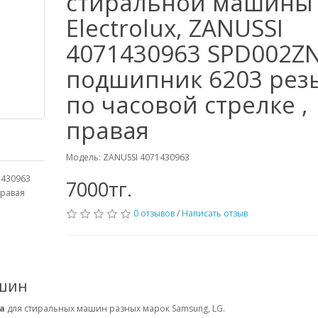
стиральной машины
Electrolux, ZANUSSI
4071430963 SPD002Z
подшипник 6203 рез
по часовой стрелке ,
правая
Модель: ZANUSSI 4071430963
1430963
7000тг.
правая
0 отзывов
/
Написать отзыв
ашин
ка
для стиральных машин разных марок Samsung, LG.