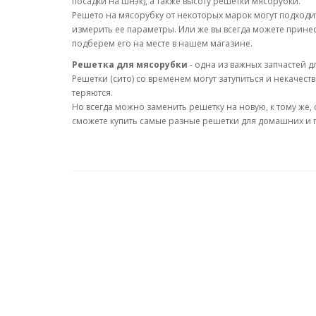
посадки на шнэк), а также высоту решетки мясорубки.
Решето на мясорубку от некоторых марок могут подходи
измерить ее параметры. Или же вы всегда можете принес
подберем его на месте в нашем магазине.
Решетка для мясорубки
- одна из важных запчастей 
Решетки (сито) со временем могут затупиться и некачест
теряются.
Но всегда можно заменить решетку на новую, к тому же, 
сможете купить самые разные решетки для домашних и