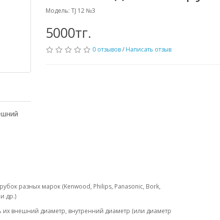
Модель: TJ 12 №3
5000тг.
0 отзывов
/
Написать отзыв
ешний
убок разных марок (Kenwood, Philips, Panasonic, Bork,
 и др.)
 их внешний диаметр, внутренний диаметр (или диаметр