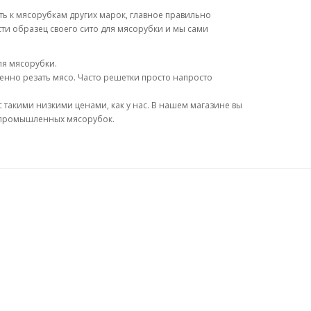
ть к мясорубкам других марок, главное правильно
ти образец своего сито для мясорубки и мы сами
для мясорубки.
венно резать мясо. Часто решетки просто напросто
с такими низкими ценами, как у нас. В нашем магазине вы
 промышленных мясорубок.